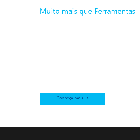
Muito mais que Ferramentas
Mais de mil
assistências
técnicas
credenciadas
Gamma no
Brasil!
Conheça mais