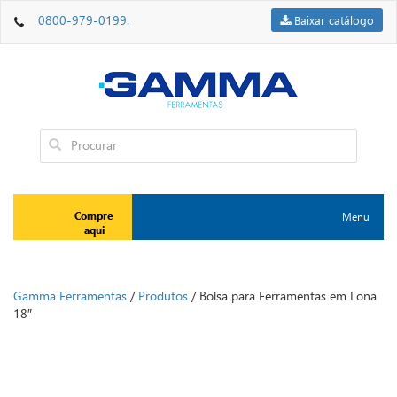
0800-979-0199.
Baixar catálogo
Compre
Menu
Toggle
aqui
navigation
Gamma Ferramentas
/
Produtos
/
Bolsa para Ferramentas em Lona
18″