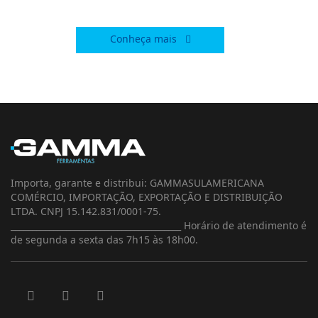
Brasil!
Conheça mais
Importa, garante e distribui: GAMMASULAMERICANA
COMÉRCIO, IMPORTAÇÃO, EXPORTAÇÃO E DISTRIBUIÇÃO
LTDA. CNPJ 15.142.831/0001-75.
________________________________________ Horário de atendimento é
de segunda a sexta das 7h15 às 18h00.