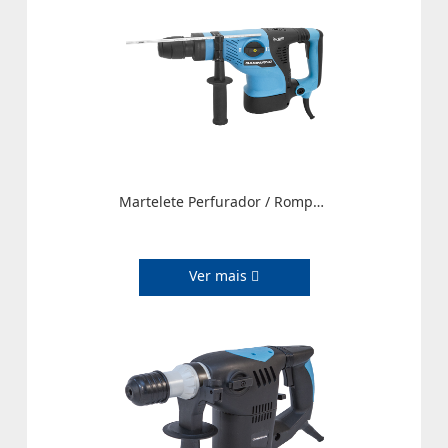
Martelete Perfurador / Rompedor SDS-Max (Perfuração e Rompimento com Impacto) – 1.350W
Ver mais