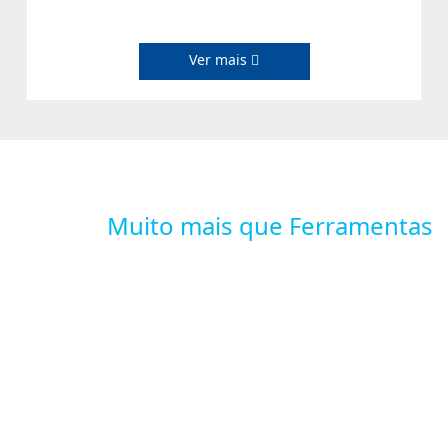
Ver mais
Muito mais que Ferramentas
Mais de mil
assistências
técnicas
credenciadas
Gamma no