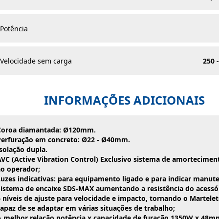
Potência
Velocidade sem carga
250 
INFORMAÇÕES ADICIONAIS
Coroa diamantada: Ø120mm.
Perfuração em concreto: Ø22 - Ø40mm.
solação dupla.
AVC (Active Vibration Control) Exclusivo sistema de amortecimen
ao operador;
Luzes indicativas: para equipamento ligado e para indicar manut
Sistema de encaixe SDS-MAX aumentando a resistência do acessór
6 níveis de ajuste para velocidade e impacto, tornando o Marte
capaz de se adaptar em várias situações de trabalho;
A melhor relação potência x capacidade de furação 1350W x 48