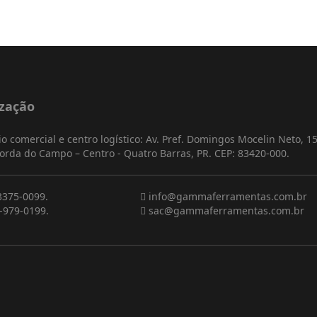
ização
io comercial e centro logístico: Av. Pref. Domingos Mocelin Neto, 15
orda do Campo – Centro - Quatro Barras, PR. CEP: 83420-000.
3375-0099.
info@gammaferramentas.com.br
-979-0199.
sac@gammaferramentas.com.br