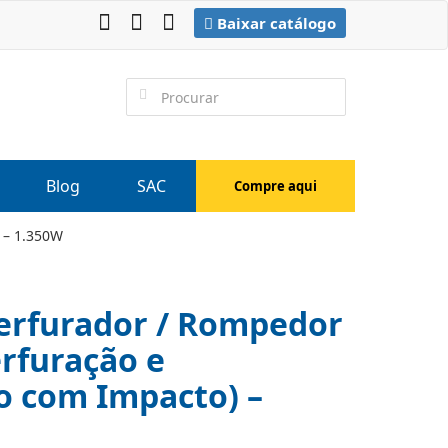
Baixar catálogo
Blog
SAC
Compre aqui
 – 1.350W
erfurador / Rompedor
rfuração e
 com Impacto) –