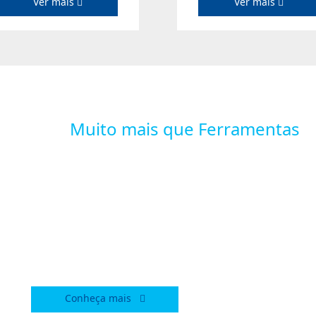
Ver mais
Ver mais
Muito mais que Ferramentas
MAIS DE MIL ASS
TÉCNICAS CRED
GAMMA NO BRAS
Conheça mais