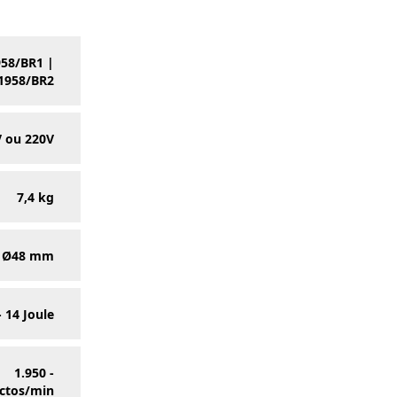
58/BR1 |
1958/BR2
 ou 220V
7,4 kg
Ø48 mm
- 14 Joule
1.950 -
ctos/min