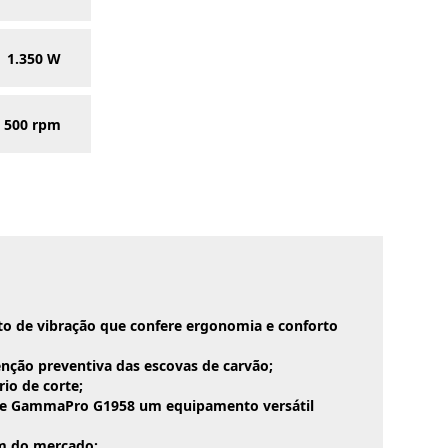
1.350 W
- 500 rpm
to de vibração que confere ergonomia e conforto
enção preventiva das escovas de carvão;
io de corte;
lete GammaPro G1958 um equipamento versátil
mm do mercado;