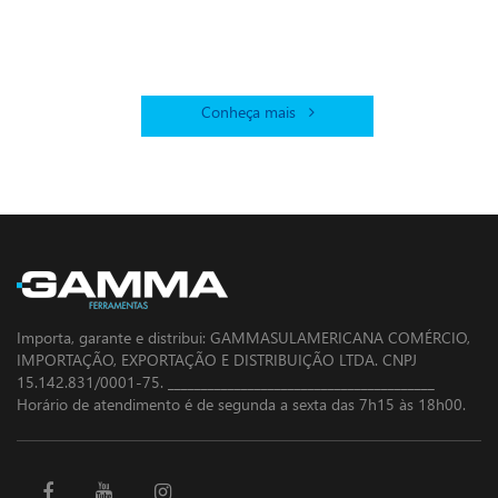
Gamma no
Brasil!
Conheça mais
Importa, garante e distribui: GAMMASULAMERICANA COMÉRCIO,
IMPORTAÇÃO, EXPORTAÇÃO E DISTRIBUIÇÃO LTDA. CNPJ
15.142.831/0001-75. ________________________________________
Horário de atendimento é de segunda a sexta das 7h15 às 18h00.