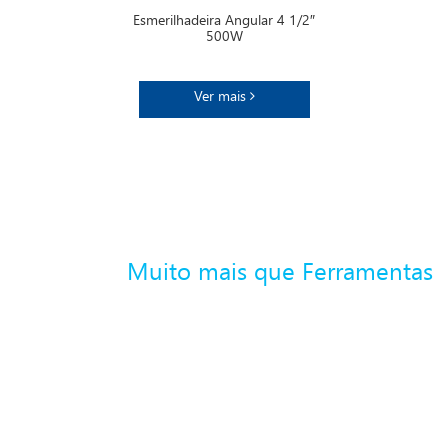
Esmerilhadeira Angular 4 1/2″
500W
Ver mais
Muito mais que Ferramentas
Mais de mil
assistências
técnicas
credenciadas