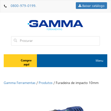
0800-979-0199.
Baixar catálogo
Compre
Menu
Toggle
aqui
navigation
Gamma Ferramentas
/
Produtos
/
Furadeira de impacto 10mm