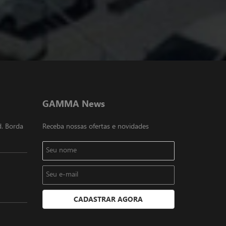
GAMMA News
d. Borda
Receba nossas ofertas e novidades