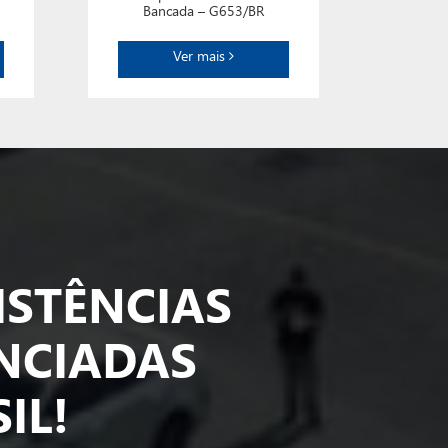
Bancada – G653/BR
Ver mais
ISTÊNCIAS
NCIADAS
IL!