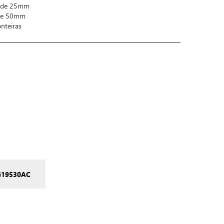
o de 25mm
 de 50mm
nteiras
G19530AC