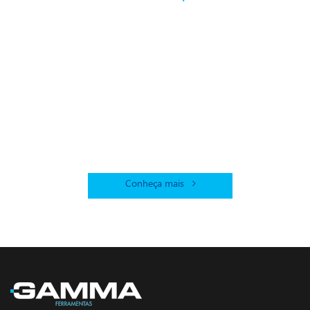
Mais de mil
assistências
técnicas
credenciadas
Gamma no
Brasil!
Conheça mais