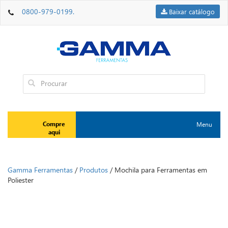
0800-979-0199.
Baixar catálogo
Compre
Menu
Toggle
aqui
navigation
Gamma Ferramentas
/
Produtos
/
Mochila para Ferramentas em
Poliester